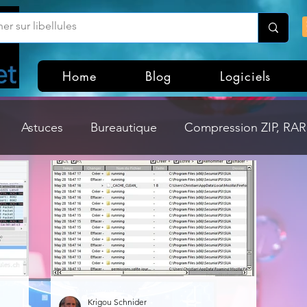
Home
Blog
Logiciels
Astuces
Bureautique
Compression ZIP, RAR,
Divers
Dossier Windows
Explorateurs de fichi
isme
Hardware
Internet
Linux
Loisir et divertissement
Mises à jour
Krigou Schnider