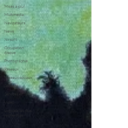
Mises à jour
Multimedia
Navigateurs
News
Nirsoft
Occupation
disque
Photographie
Réseaux
Réseaux sociaux
Sécurité
Services en ligne
Video
Logiciels les plus
recherchés