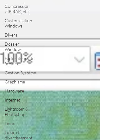
Compression
ZIP, RAR, etc.
Customisation
Windows
Divers
Dossier
Windows
Explorateurs de
fichiers
Gestion Système
Graphisme
Hardware
Internet
Lightroom &
Photoshop
Linux
Loisir et
divertissement