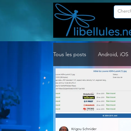
Tous les posts
Android, iOS
Customisation Windows
Gestion Système
Graph
Lightroom & Photoshop
Krigou Schnider