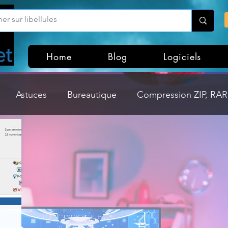
Home
Blog
Logiciels
Astuces
Bureautique
Compression ZIP, RAR,
Divers
Dossier Windows
Explorateurs de fichi
isme
Hardware
Internet
Linux
Loisir et divertissement
Mises à jour