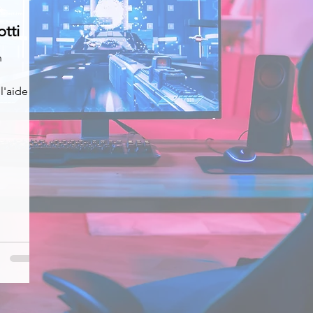
otti
News
Nirsoft
Occupation disque
n
l'aide
Réseaux sociaux
Sécurité
Services en ligne
s recherchés