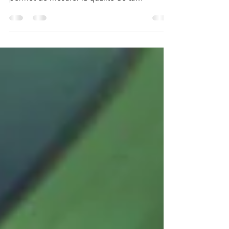
Speedtest.net est un service en ligne
populaire, créé par la société Ookla, qui
permet de mesurer la qualité de ta
connexion Internet.