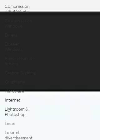
Compression
ZIP, RAR, etc.
Customisation
Windows
Divers
Dossier
Windows
Explorateurs de
fichiers
Gestion Système
Graphisme
Hardware
Internet
Lightroom &
Photoshop
Linux
Loisir et
divertissement