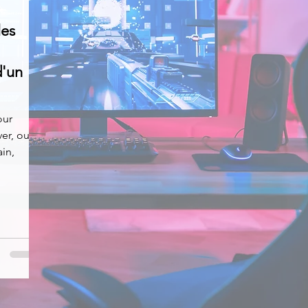
les
News
Nirsoft
Occupation disque
d'un
Réseaux sociaux
Sécurité
Services en ligne
our
ver, ou
s recherchés
in,