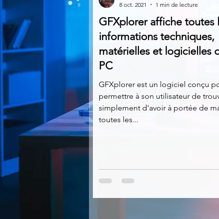
8 oct. 2021
1 min de lecture
GFXplorer affiche toutes 
Multimedia
Navigateurs
informations techniques,
matérielles et logicielles 
PC
Photographie
Réseaux
GFXplorer est un logiciel conçu p
permettre à son utilisateur de trou
Video
Logiciels les plu
simplement d'avoir à portée de ma
toutes les...