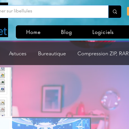
Home
Blog
Logiciels
Astuces
Bureautique
Compression ZIP, RAR,
Divers
Dossier Windows
Explorateurs de fichi
isme
Hardware
Internet
Linux
Loisir et divertissement
Mises à jour