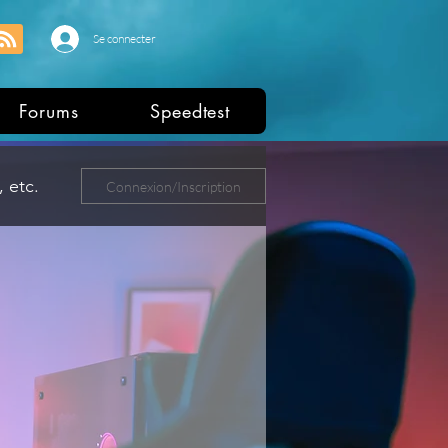
Se connecter
Forums
Speedtest
 etc.
Connexion/Inscription
ers