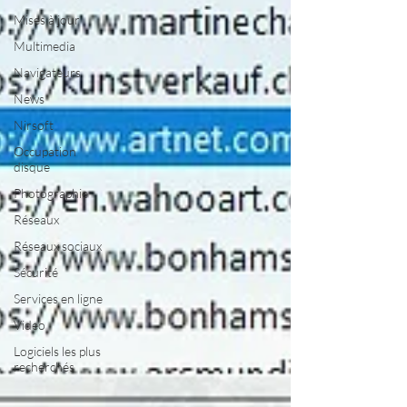
Mises à jour
Multimedia
Navigateurs
News
Nirsoft
Occupation
disque
Photographie
Réseaux
Réseaux sociaux
Sécurité
Services en ligne
Video
Logiciels les plus
recherchés