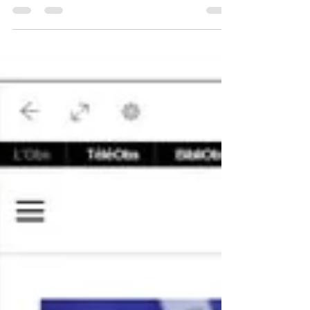
un outil simple qui affiche les détails de tous
les signets stockés dans les navigateurs
Chrome,...