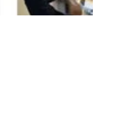
Krigou Schnider
18 nov. 2021
2 min de lecture
Raindrop.io - Gestionnaire de