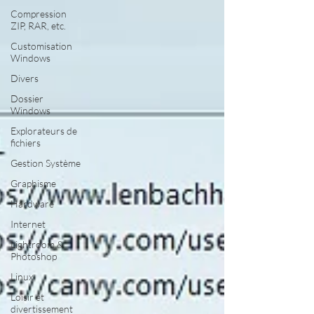
Compression
ZIP, RAR, etc.
Customisation
Windows
Divers
Dossier
Windows
Explorateurs de
fichiers
Gestion Système
Graphisme
Hardware
Internet
Lightroom &
Photoshop
Linux
Loisir et
divertissement