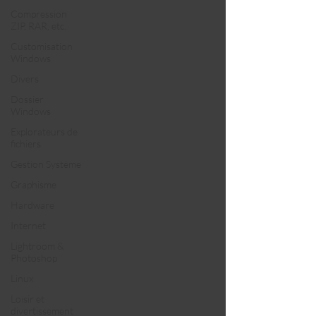
Compression
ZIP, RAR, etc.
Customisation
Windows
Divers
Dossier
Windows
Explorateurs de
fichiers
Gestion Système
Graphisme
Hardware
Internet
Lightroom &
Photoshop
Linux
Loisir et
divertissement