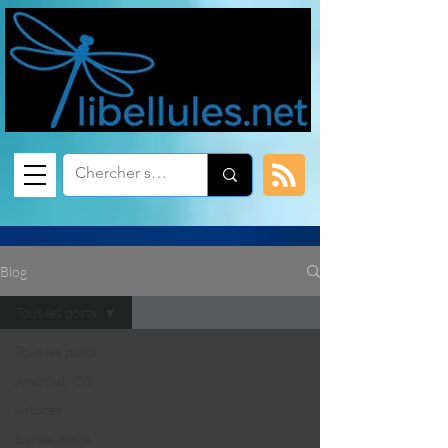
Blog
Tous les posts
Tous les posts
Android, iOS
Astuces
Bureautique