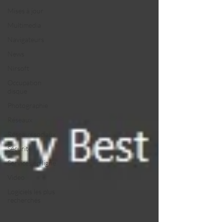
Mises à jour
Multimedia
Navigateurs
News
Nirsoft
Occupation
disque
Photographie
Réseaux
Réseaux sociaux
Sécurité
Services en ligne
Video
Logiciels les plus
recherchés