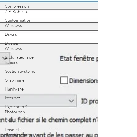
Compression
ZIP, RAR, etc.
Customisation
Windows
Divers
Dossier
Windows
Explorateurs de
fichiers
Gestion Système
Graphisme
Hardware
Internet
Lightroom &
Photoshop
Linux
Loisir et
divertissement