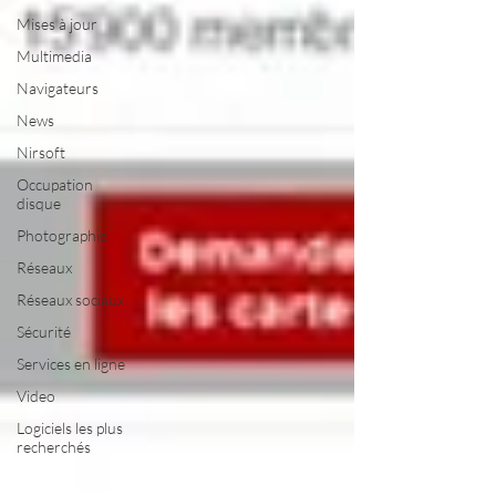
Mises à jour
Multimedia
Navigateurs
News
Nirsoft
Occupation
disque
Photographie
Réseaux
Réseaux sociaux
Sécurité
Services en ligne
Video
Logiciels les plus
recherchés