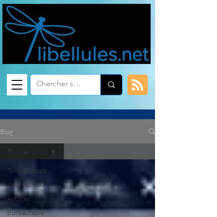
Blog
Tous les posts
Tous les posts
Android, iOS
Astuces
Bureautique