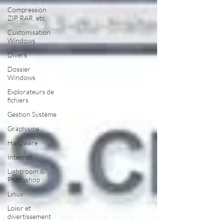
Compression
ZIP, RAR, etc.
Customisation
Windows
Divers
Dossier
Windows
Explorateurs de
fichiers
Gestion Système
Graphisme
Hardware
Internet
Lightroom &
Photoshop
Linux
Loisir et
divertissement