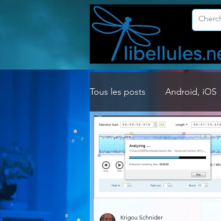
Tous les posts
Android, iOS
Customisation Windows
Gestion Système
Graph
Lightroom & Photoshop
Krigou Schnider