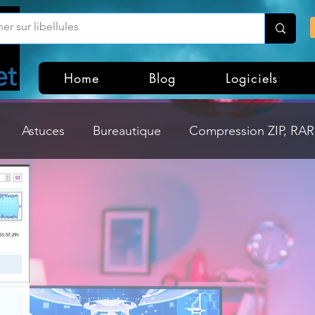
Home
Blog
Logiciels
Astuces
Bureautique
Compression ZIP, RAR,
Divers
Dossier Windows
Explorateurs de fichi
isme
Hardware
Internet
Linux
Loisir et divertissement
Mises à jour