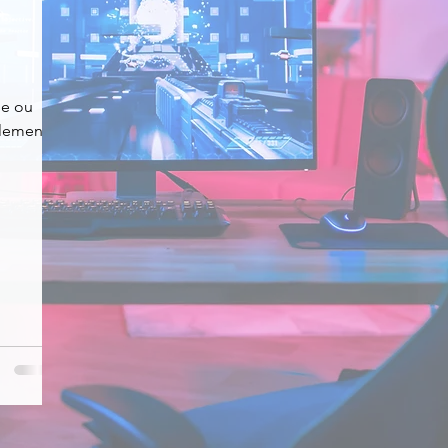
News
Nirsoft
Occupation disque
ue ou
plement
Réseaux sociaux
Sécurité
Services en ligne
s recherchés