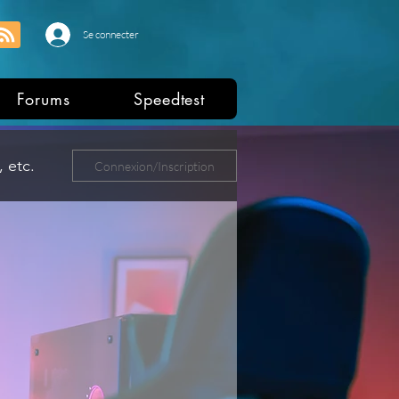
Se connecter
Forums
Speedtest
 etc.
Connexion/Inscription
ers