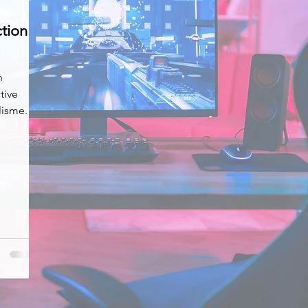
tion -
News
Nirsoft
Occupation disque
n
tive
Réseaux sociaux
Sécurité
Services en ligne
lisme.
s recherchés