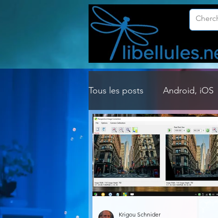
Tous les posts
Android, iOS
Customisation Windows
Gestion Système
Graph
Lightroom & Photoshop
Krigou Schnider