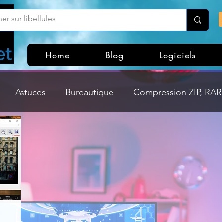
Home
Blog
Logiciels
Astuces
Bureautique
Compression ZIP, RAR,
Divers
Dossier Windows
Explorateurs de fichi
isme
Hardware
Internet
Linux
Loisir et divertissement
Mises à jour