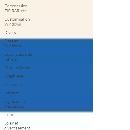
Compression
ZIP, RAR, etc.
Customisation
Windows
Divers
Dossier
Windows
Explorateurs de
fichiers
Gestion Système
Graphisme
Hardware
Internet
Lightroom &
Photoshop
Linux
Loisir et
divertissement