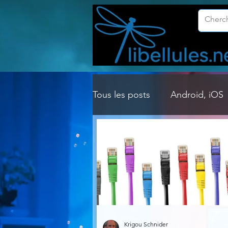
Tous les posts
Android, iOS
Customisation Windows
Gestion Système
Graph
Lightroom & Photoshop
Krigou Schnider