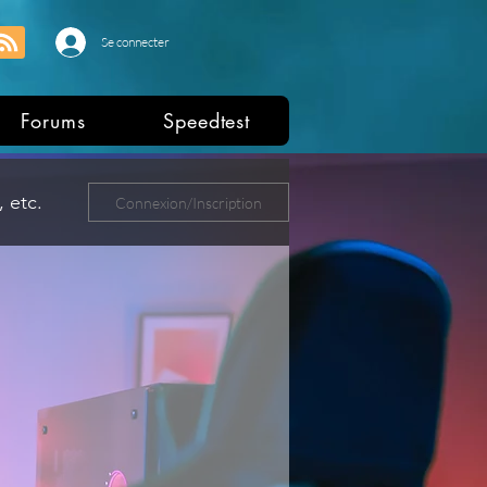
Se connecter
Forums
Speedtest
 etc.
Connexion/Inscription
ers