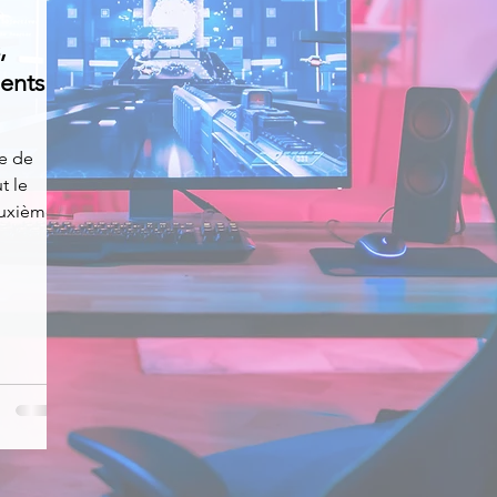
,
News
Nirsoft
Occupation disque
ents
Réseaux sociaux
Sécurité
Services en ligne
te de
t le
Deuxième
s recherchés