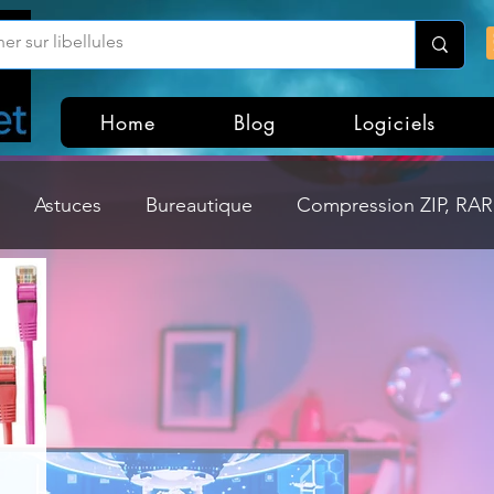
Home
Blog
Logiciels
Astuces
Bureautique
Compression ZIP, RAR,
Divers
Dossier Windows
Explorateurs de fichi
isme
Hardware
Internet
Linux
Loisir et divertissement
Mises à jour