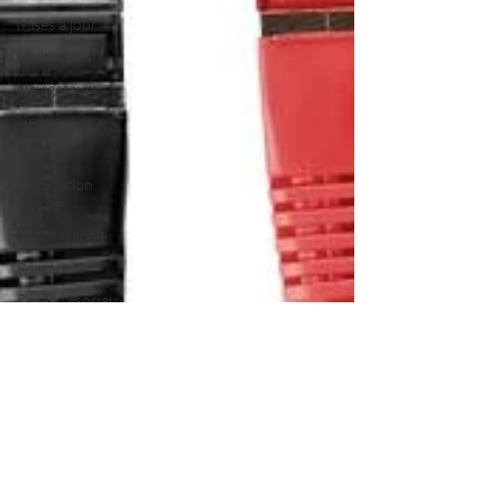
Mises à jour
Multimedia
Navigateurs
News
Nirsoft
Occupation
disque
Photographie
Réseaux
Réseaux sociaux
Sécurité
Services en ligne
Video
Logiciels les plus
recherchés