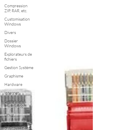
Compression
ZIP, RAR, etc.
Customisation
Windows
Divers
Dossier
Windows
Explorateurs de
fichiers
Gestion Système
Graphisme
Hardware
Internet
Lightroom &
Photoshop
Linux
Loisir et
divertissement