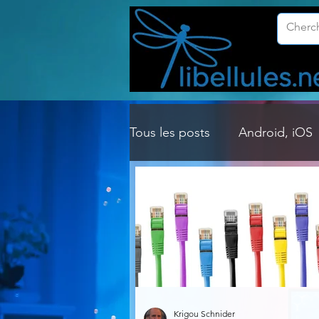
Tous les posts
Android, iOS
Customisation Windows
Gestion Système
Graph
Lightroom & Photoshop
Krigou Schnider