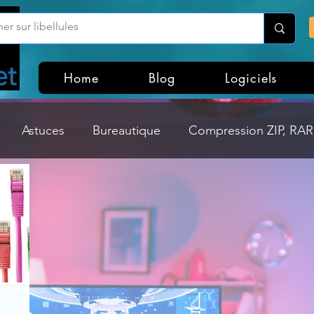
Home
Blog
Logiciels
Astuces
Bureautique
Compression ZIP, RAR,
Divers
Dossier Windows
Explorateurs de fichi
isme
Hardware
Internet
Linux
Loisir et divertissement
Mises à jour