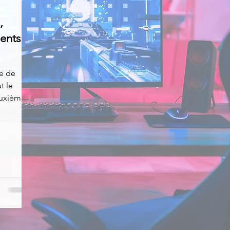
,
News
Nirsoft
Occupation disque
ents
Réseaux sociaux
Sécurité
Services en ligne
te de
t le
Deuxième
s recherchés