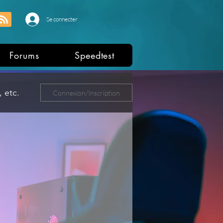
Se connecter
Forums
Speedtest
 etc.
Connexion/Inscription
ers