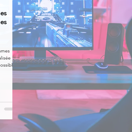
mes
News
Nirsoft
Occupation disque
mes
Réseaux sociaux
Sécurité
Services en ligne
thmes
alisée
s recherchés
possible