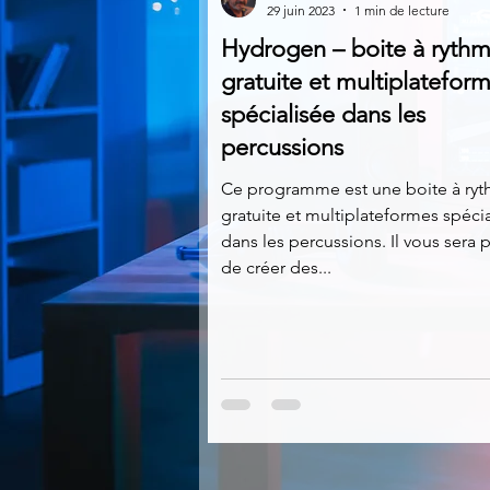
29 juin 2023
1 min de lecture
Hydrogen – boite à ryth
Multimedia
Navigateurs
gratuite et multiplatefor
spécialisée dans les
percussions
Photographie
Réseaux
Ce programme est une boite à ry
gratuite et multiplateformes spéci
Video
Logiciels les plu
dans les percussions. Il vous sera 
de créer des...