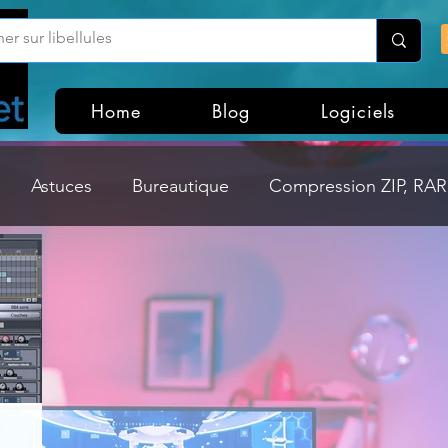
Home
Blog
Logiciels
Astuces
Bureautique
Compression ZIP, RAR,
Divers
Dossier Windows
Explorateurs de fichi
isme
Hardware
Internet
Linux
Loisir et divertissement
Mises à jour