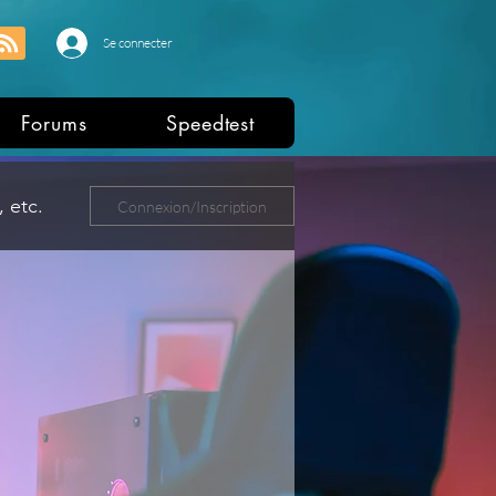
Se connecter
Forums
Speedtest
 etc.
Connexion/Inscription
ers