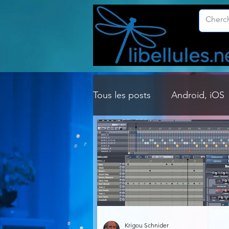
Tous les posts
Android, iOS
Customisation Windows
Gestion Système
Graph
Lightroom & Photoshop
Krigou Schnider