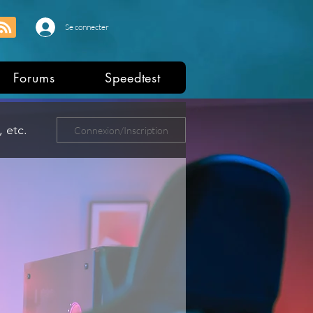
Se connecter
Forums
Speedtest
 etc.
Connexion/Inscription
ers