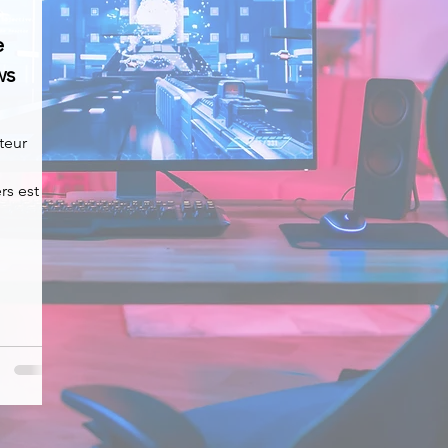
e
News
Nirsoft
Occupation disque
ws
Réseaux sociaux
Sécurité
Services en ligne
teur
rs est
s recherchés