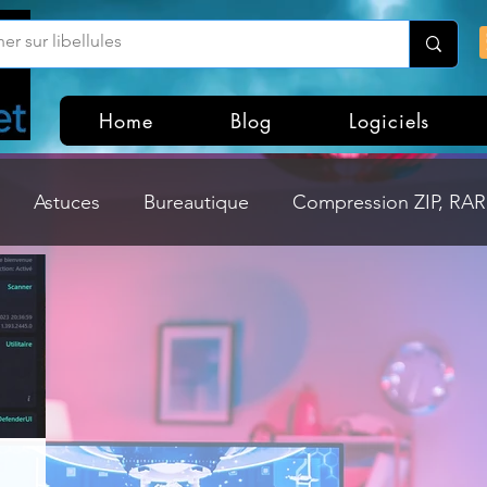
Home
Blog
Logiciels
Astuces
Bureautique
Compression ZIP, RAR,
Divers
Dossier Windows
Explorateurs de fichi
isme
Hardware
Internet
Linux
Loisir et divertissement
Mises à jour