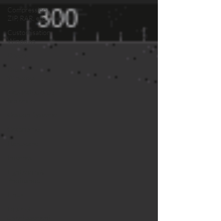
Compression
ZIP, RAR, etc.
Customisation
Windows
Divers
Dossier
Windows
Explorateurs de
fichiers
Gestion Système
Graphisme
Hardware
Internet
Lightroom &
Photoshop
Linux
Loisir et
divertissement