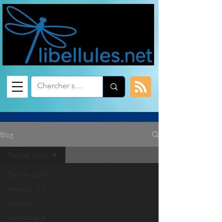
Blog
Tous les posts
Tous les posts
Android, iOS
Astuces
Bureautique