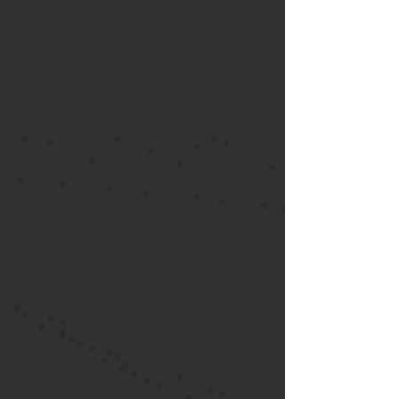
Mises à jour
Multimedia
Navigateurs
News
Nirsoft
Occupation
disque
Photographie
Réseaux
Réseaux sociaux
Sécurité
Services en ligne
Video
Logiciels les plus
recherchés