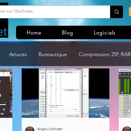
Home
Blog
Logiciels
Astuces
Bureautique
Compression ZIP, RAR,
Divers
Dossier Windows
Explorateurs de fichi
isme
Hardware
Internet
Linux
Loisir et divertissement
Mises à jour
Krigou Schnider