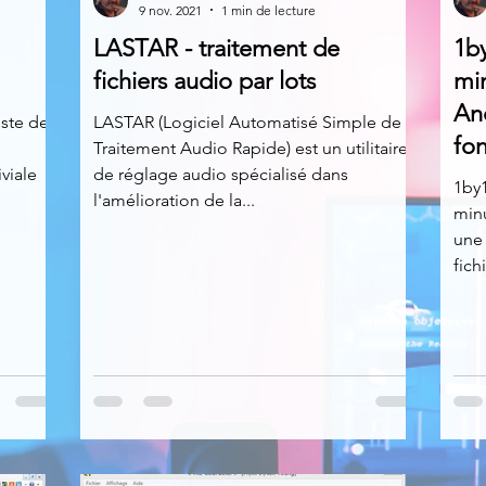
9 nov. 2021
1 min de lecture
LASTAR - traitement de
1by
News
Nirsoft
Occupation disque
fichiers audio par lots
mi
An
iste de
LASTAR (Logiciel Automatisé Simple de
fon
Traitement Audio Rapide) est un utilitaire
Réseaux sociaux
Sécurité
Services en ligne
iviale
de réglage audio spécialisé dans
1by1
l'amélioration de la...
min
s recherchés
une 
fich