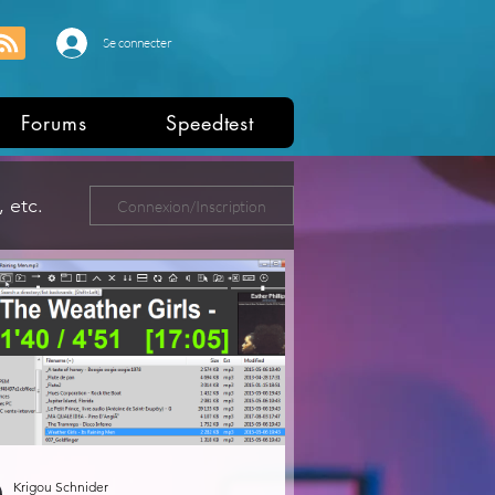
Se connecter
Forums
Speedtest
 etc.
Connexion/Inscription
ers
Krigou Schnider