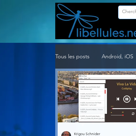
Tous les posts
Android, iOS
Customisation Windows
Gestion Système
Graph
Lightroom & Photoshop
Krigou Schnider