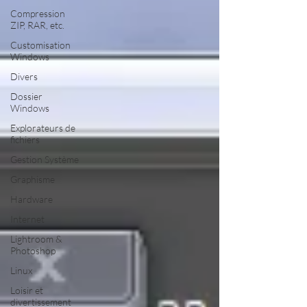
Compression
ZIP, RAR, etc.
Customisation
Windows
Divers
Dossier
Windows
Explorateurs de
fichiers
Gestion Système
Graphisme
Hardware
Internet
Lightroom &
Photoshop
Linux
Loisir et
divertissement