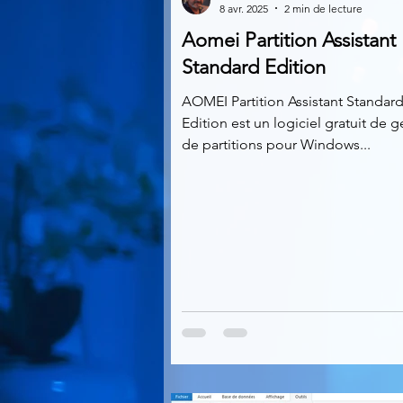
8 avr. 2025
2 min de lecture
Aomei Partition Assistant
Multimedia
Navigateurs
Standard Edition
AOMEI Partition Assistant Standar
Edition est un logiciel gratuit de g
Photographie
Réseaux
de partitions pour Windows...
Video
Logiciels les plu