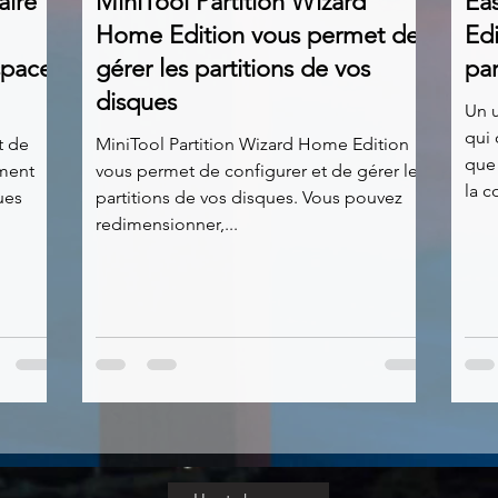
aire
MiniTool Partition Wizard
Eas
Home Edition vous permet de
Edi
espace
gérer les partitions de vos
pa
disques
Un u
qui 
t de
MiniTool Partition Wizard Home Edition
que 
ement
vous permet de configurer et de gérer les
la co
ues
partitions de vos disques. Vous pouvez
redimensionner,...