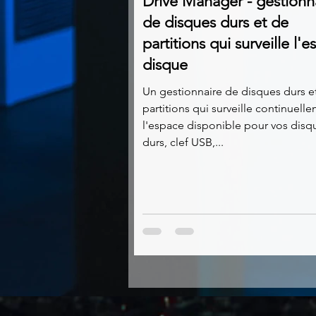
Drive Manager - gestionn
de disques durs et de
partitions qui surveille l'
disque
Un gestionnaire de disques durs e
partitions qui surveille continuell
l'espace disponible pour vos disq
durs, clef USB,...