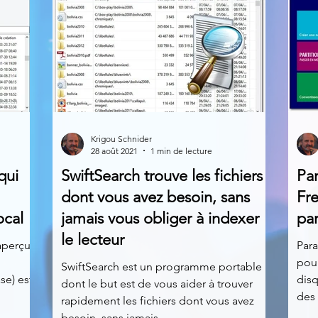
Krigou Schnider
28 août 2021
1 min de lecture
qui
SwiftSearch trouve les fichiers
Pa
dont vous avez besoin, sans
Fre
ocal
jamais vous obliger à indexer
pa
le lecteur
aperçu
Para
pour
SwiftSearch est un programme portable
se) est
disq
dont le but est de vous aider à trouver
des 
rapidement les fichiers dont vous avez
besoin, sans jamais...