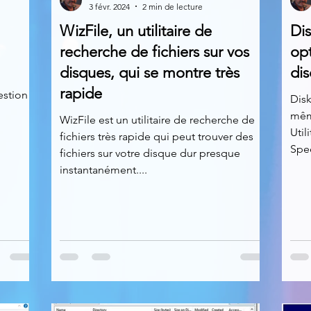
3 févr. 2024
2 min de lecture
WizFile, un utilitaire de
Di
News
Nirsoft
Occupation disque
recherche de fichiers sur vos
op
disques, qui se montre très
dis
d
rapide
estion
Réseaux sociaux
Sécurité
Services en ligne
Disk
même
WizFile est un utilitaire de recherche de
Util
fichiers très rapide qui peut trouver des
Spee
s recherchés
fichiers sur votre disque dur presque
instantanément....