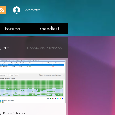
Se connecter
Forums
Speedtest
 etc.
Connexion/Inscription
ers
Krigou Schnider