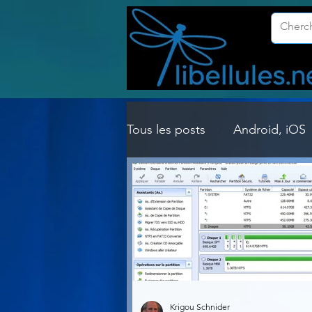
Tous les posts
Android, iOS
Customisation Windows
Gestion Système
Graph
Lightroom & Photoshop
Krigou Schnider