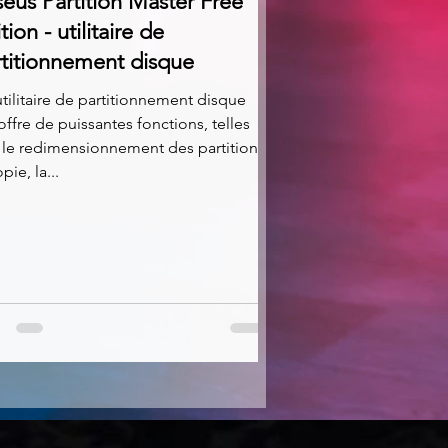
eus Partition Master Free
tion - utilitaire de
rtitionnement disque
tilitaire de partitionnement disque
offre de puissantes fonctions, telles
le redimensionnement des partitions,
pie, la...