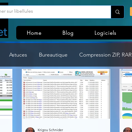
Home
Blog
Logiciels
Astuces
Bureautique
Compression ZIP, RAR,
Divers
Dossier Windows
Explorateurs de fichi
isme
Hardware
Internet
Linux
Loisir et divertissement
Mises à jour
Krigou Schnider