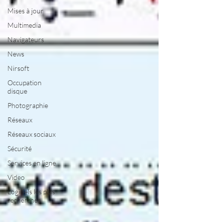
Mises à jour
Multimedia
Navigateurs
News
Nirsoft
Occupation
disque
Photographie
Réseaux
Réseaux sociaux
Sécurité
Services en ligne
Video
Logiciels les plus
recherchés