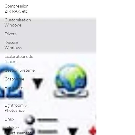
Compression
ZIP, RAR, etc.
Customisation
Windows
Divers
Dossier
Windows
Explorateurs de
fichiers
Gestion Système
Graphisme
Hardware
Internet
Lightroom &
Photoshop
Linux
Loisir et
divertissement