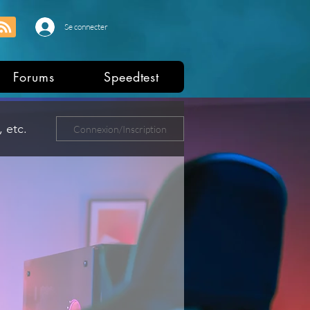
Se connecter
Forums
Speedtest
 etc.
Connexion/Inscription
ers