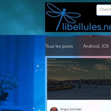
Tous les posts
Android, iOS
Customisation Windows
Gestion Système
Graph
Lightroom & Photoshop
Krigou Schnider