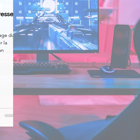
resse-
News
Nirsoft
Occupation disque
yage du
r la
Réseaux sociaux
Sécurité
Services en ligne
un
s recherchés