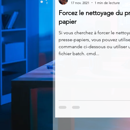
17 nov. 2021
1 min de lecture
Forcez le nettoyage du p
Multimedia
Navigateurs
papier
Si vous cherchez à forcer le netto
presse-papiers, vous pouvez utilise
Photographie
Réseaux
commande ci-dessous ou utiliser 
fichier batch. cmd...
Video
Logiciels les plu