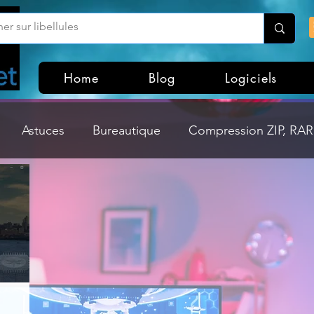
Home
Blog
Logiciels
Astuces
Bureautique
Compression ZIP, RAR,
Divers
Dossier Windows
Explorateurs de fichi
isme
Hardware
Internet
Linux
Loisir et divertissement
Mises à jour