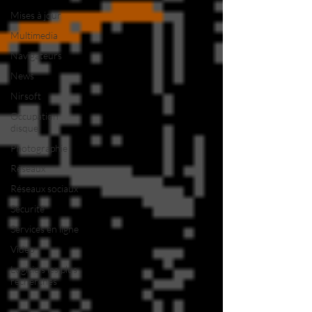
Mises à jour
Multimedia
Navigateurs
News
Nirsoft
Occupation
disque
Photographie
Réseaux
Réseaux sociaux
Sécurité
Services en ligne
Video
Logiciels les plus
recherchés