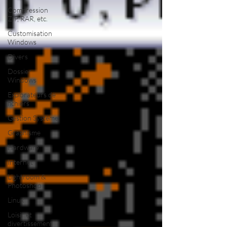
Compression
ZIP, RAR, etc.
Customisation
Windows
Divers
Dossier
Windows
Explorateurs de
fichiers
Gestion Système
Graphisme
Hardware
Internet
Lightroom &
Photoshop
Linux
Loisir et
divertissement