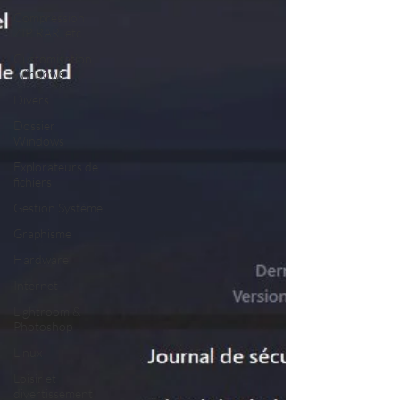
Compression
ZIP, RAR, etc.
Customisation
Windows
Divers
Dossier
Windows
Explorateurs de
fichiers
Gestion Système
Graphisme
Hardware
Internet
Lightroom &
Photoshop
Linux
Loisir et
divertissement