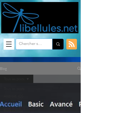
Blog
Tous les posts
Tous les posts
Android, iOS
Astuces
Bureautique