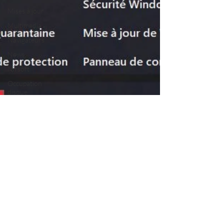
Mises à jour
Multimedia
Navigateurs
News
Nirsoft
Occupation
disque
Photographie
Réseaux
Réseaux sociaux
Sécurité
Services en ligne
Video
Logiciels les plus
recherchés