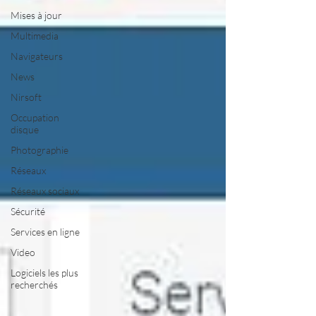
Mises à jour
Multimedia
Navigateurs
News
Nirsoft
Occupation
disque
Photographie
Réseaux
Réseaux sociaux
Sécurité
Services en ligne
Video
Logiciels les plus
recherchés