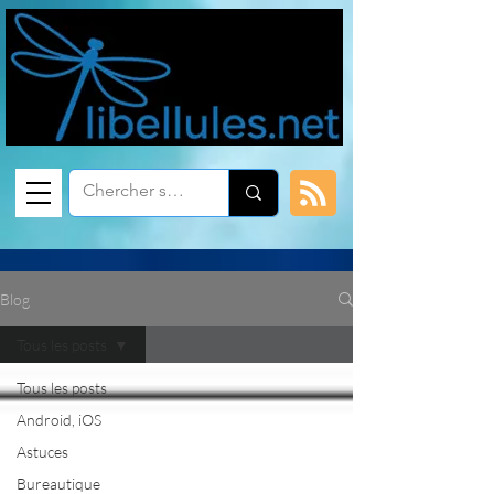
Blog
Tous les posts
Tous les posts
Android, iOS
Astuces
Bureautique