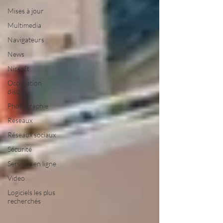
Mises à jour
Multimedia
Navigateurs
News
Nirsoft
Occupation
disque
Photographie
Réseaux
Réseaux sociaux
Sécurité
Services en ligne
Video
Logiciels les plus
recherchés