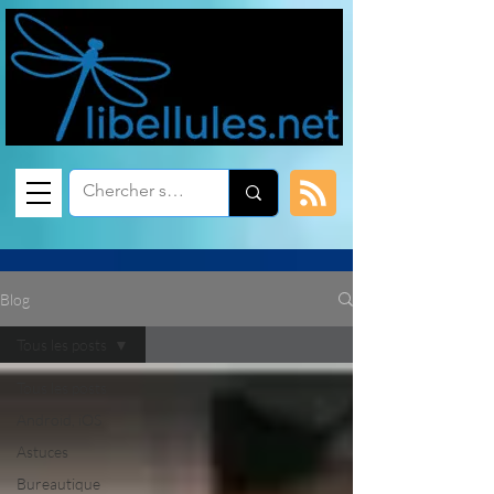
Blog
Tous les posts
Tous les posts
Android, iOS
Astuces
Bureautique