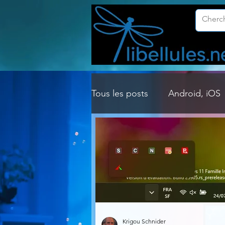
Tous les posts
Android, iOS
Customisation Windows
Gestion Système
Graph
Lightroom & Photoshop
Krigou Schnider