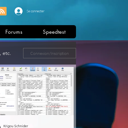
Se connecter
Forums
Speedtest
 etc.
Connexion/Inscription
ers
Krigou Schnider