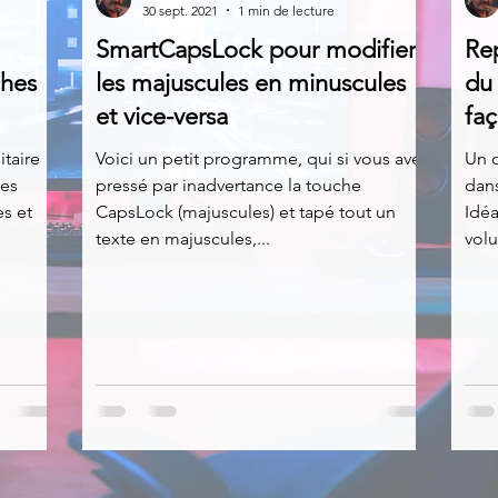
30 sept. 2021
1 min de lecture
SmartCapsLock pour modifier
Re
News
Nirsoft
Occupation disque
ches
les majuscules en minuscules
du
et vice-versa
fa
Réseaux sociaux
Sécurité
Services en ligne
itaire
Voici un petit programme, qui si vous avez
Un o
hes
pressé par inadvertance la touche
dan
s et
CapsLock (majuscules) et tapé tout un
Idéa
texte en majuscules,...
volu
s recherchés