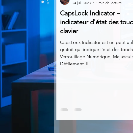
24 juil. 2023
1 min de lecture
CapsLock Indicator –
Multimedia
Navigateurs
indicateur d'état des tou
clavier
Photographie
Réseaux
CapsLock Indicator est un petit util
gratuit qui indique l'état des touc
Verrouillage Numérique, Majuscule
Défilement. Il...
Video
Logiciels les plu