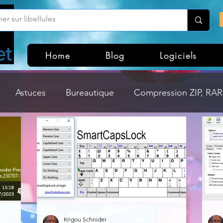
Home
Blog
Logiciels
Astuces
Bureautique
Compression ZIP, RAR,
Divers
Dossier Windows
Explorateurs de fichi
isme
Hardware
Internet
Linux
Loisir et divertissement
Mises à jour
Krigou Schnider