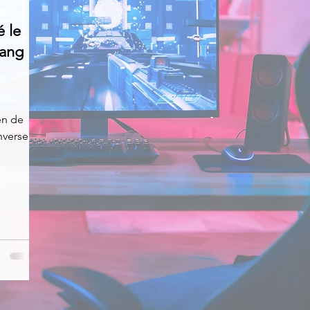
é le
News
Nirsoft
Occupation disque
sang
Réseaux sociaux
Sécurité
Services en ligne
en de
nverser
s recherchés