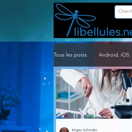
Tous les posts
Android, iOS
Customisation Windows
Gestion Système
Graph
Lightroom & Photoshop
Krigou Schnider