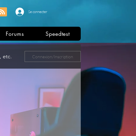
Se connecter
Forums
Speedtest
 etc.
Connexion/Inscription
ers