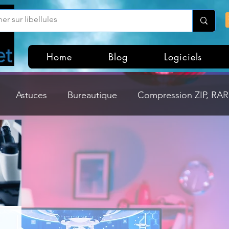
Home
Blog
Logiciels
Astuces
Bureautique
Compression ZIP, RAR,
Divers
Dossier Windows
Explorateurs de fichi
isme
Hardware
Internet
Linux
Loisir et divertissement
Mises à jour