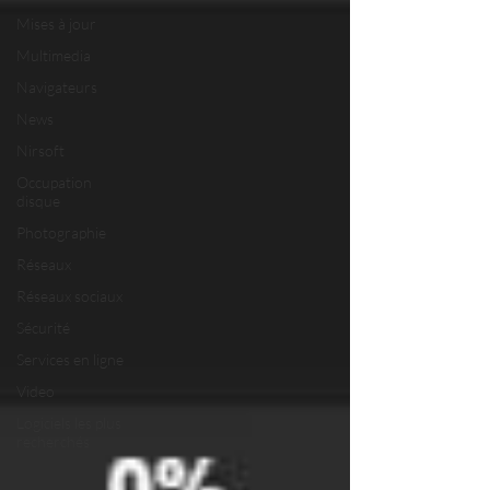
Mises à jour
Multimedia
Navigateurs
News
Nirsoft
Occupation
disque
Photographie
Réseaux
Réseaux sociaux
Sécurité
Services en ligne
Video
Logiciels les plus
recherchés