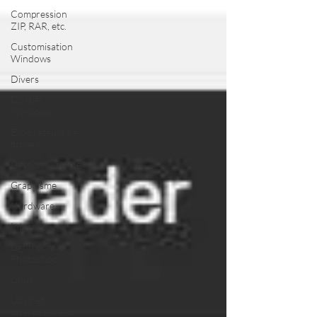
Compression
ZIP, RAR, etc.
Customisation
Windows
Divers
Dossier
Windows
Explorateurs de
fichiers
Gestion Système
Graphisme
Hardware
Internet
Lightroom &
Photoshop
Linux
Loisir et
divertissement