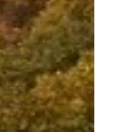
Compression
ZIP, RAR, etc.
Customisation
Windows
Divers
Dossier
Windows
Explorateurs de
fichiers
Gestion Système
Graphisme
Hardware
Internet
Lightroom &
Photoshop
Linux
Loisir et
divertissement