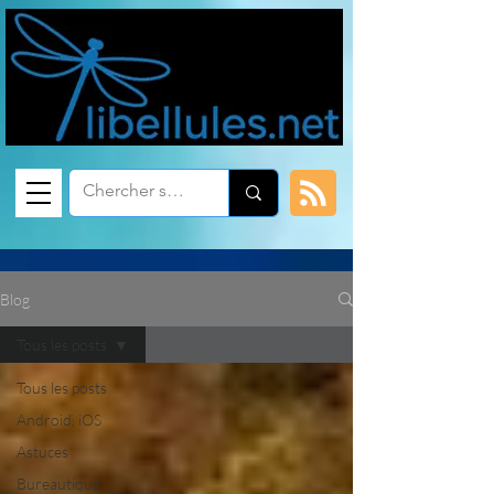
Blog
Tous les posts
Tous les posts
Android, iOS
Astuces
Bureautique