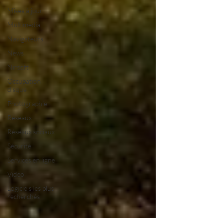
Mises à jour
Multimedia
Navigateurs
News
Nirsoft
Occupation
disque
Photographie
Réseaux
Réseaux sociaux
Sécurité
Services en ligne
Video
Logiciels les plus
recherchés