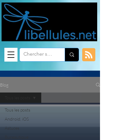
Blog
Tous les posts
Tous les posts
Android, iOS
Astuces
Bureautique