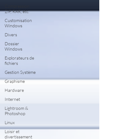
Compression
ZIP, RAR, etc.
Customisation
Windows
Divers
Dossier
Windows
Explorateurs de
fichiers
Gestion Système
Graphisme
Hardware
Internet
Lightroom &
Photoshop
Linux
Loisir et
divertissement