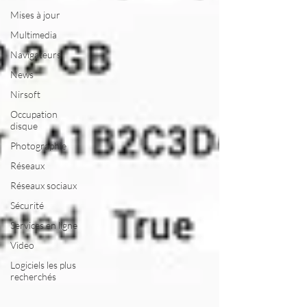
Mises à jour
Multimedia
Navigateurs
News
Nirsoft
Occupation
disque
Photographie
Réseaux
Réseaux sociaux
Sécurité
Services en ligne
Video
Logiciels les plus
recherchés