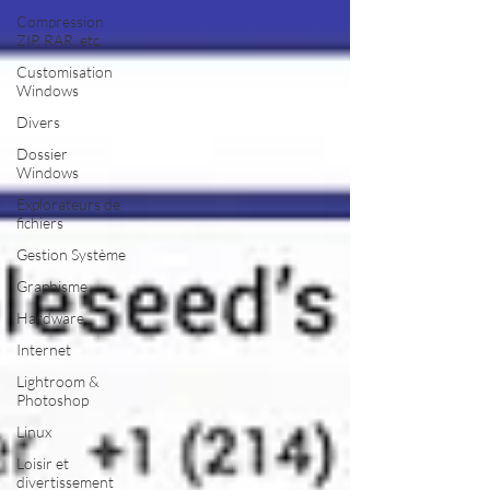
Compression
ZIP, RAR, etc.
Customisation
Windows
Divers
Dossier
Windows
Explorateurs de
fichiers
Gestion Système
Graphisme
Hardware
Internet
Lightroom &
Photoshop
Linux
Loisir et
divertissement