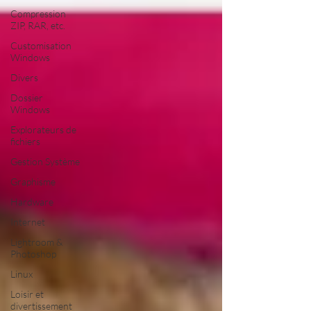
Compression
ZIP, RAR, etc.
Customisation
Windows
Divers
Dossier
Windows
Explorateurs de
fichiers
Gestion Système
Graphisme
Hardware
Internet
Lightroom &
Photoshop
Linux
Loisir et
divertissement