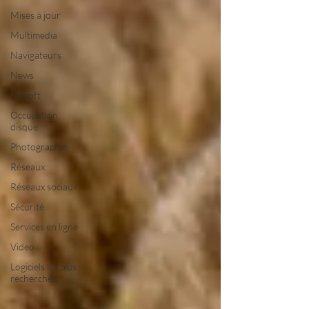
Mises à jour
Multimedia
Navigateurs
News
Nirsoft
Occupation
disque
Photographie
Réseaux
Réseaux sociaux
Sécurité
Services en ligne
Video
Logiciels les plus
recherchés