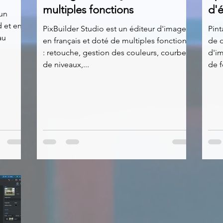
multiples fonctions
d'é
 un
d et en
PixBuilder Studio est un éditeur d'image
Pint
au
en français et doté de multiples fonctions
de d
: retouche, gestion des couleurs, courbes
d'im
de niveaux,...
de f