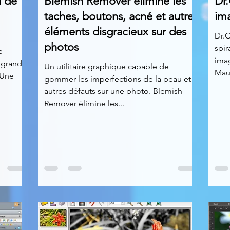
l de
Blemish Remover élimine les
Dr.
taches, boutons, acné et autres
im
éléments disgracieux sur des
Dr.O
photos
spir
e
imag
 grand-
Un utilitaire graphique capable de
Maur
 Une
gommer les imperfections de la peau et
autres défauts sur une photo. Blemish
Remover élimine les...