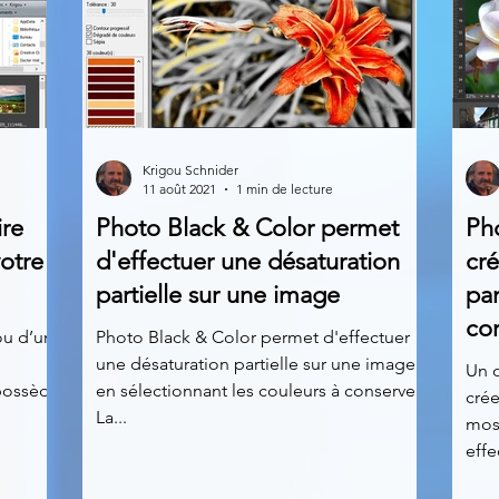
Krigou Schnider
11 août 2021
1 min de lecture
ire
Photo Black & Color permet
Ph
otre
d'effectuer une désaturation
cré
partielle sur une image
pa
cor
ou d’un
Photo Black & Color permet d'effectuer
une désaturation partielle sur une image
Un o
 possède
en sélectionnant les couleurs à conserver.
crée
La...
mosa
effe