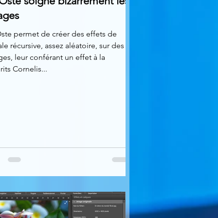
Oste soigne bizarrement les
ages
ste permet de créer des effets de
ale récursive, assez aléatoire, sur des
es, leur conférant un effet à la
its Cornelis...