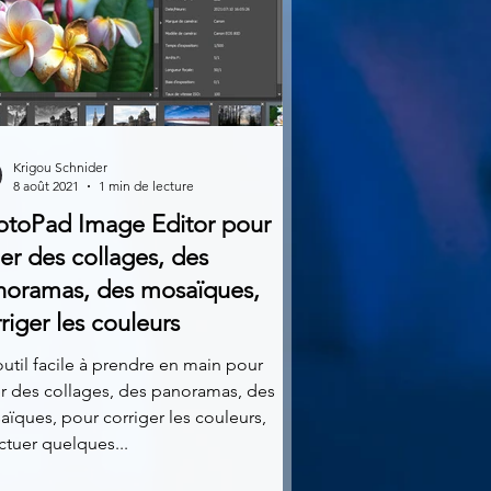
Krigou Schnider
8 août 2021
1 min de lecture
otoPad Image Editor pour
er des collages, des
noramas, des mosaïques,
riger les couleurs
util facile à prendre en main pour
r des collages, des panoramas, des
ïques, pour corriger les couleurs,
ctuer quelques...