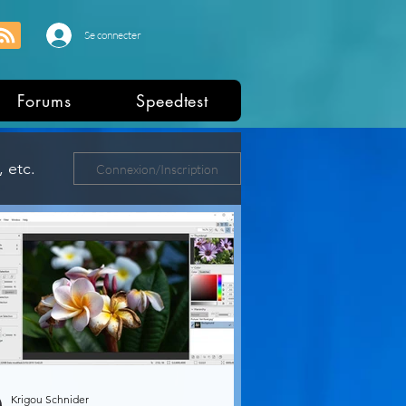
Se connecter
Forums
Speedtest
 etc.
Connexion/Inscription
ers
Krigou Schnider