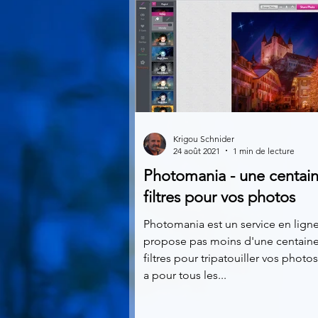
Krigou Schnider
24 août 2021
1 min de lecture
Photomania - une centai
filtres pour vos photos
Photomania est un service en lign
propose pas moins d'une centain
filtres pour tripatouiller vos photos.
a pour tous les...