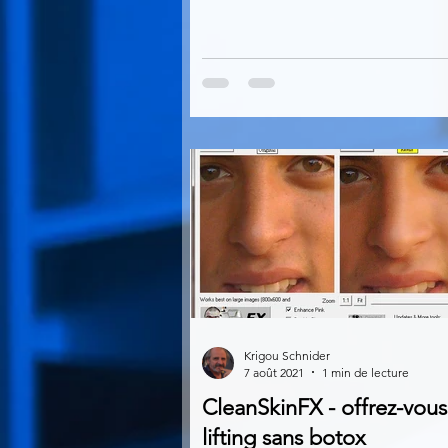
Krigou Schnider
7 août 2021
1 min de lecture
CleanSkinFX - offrez-vous
lifting sans botox