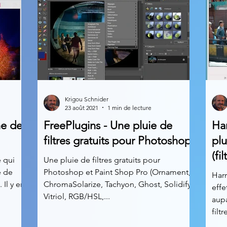
Krigou Schnider
23 août 2021
1 min de lecture
ne de
FreePlugins - Une pluie de
Har
filtres gratuits pour Photoshop
plu
(fil
e qui
Une pluie de filtres gratuits pour
e de
Photoshop et Paint Shop Pro (Ornament,
Harr
 Il y en
ChromaSolarize, Tachyon, Ghost, Solidify,
effe
Vitriol, RGB/HSL,...
aupa
filtr