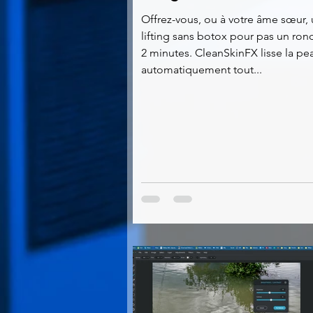
Offrez-vous, ou à votre âme sœur,
lifting sans botox pour pas un ron
2 minutes. CleanSkinFX lisse la pe
automatiquement tout...