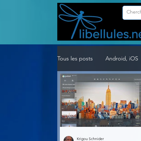
Tous les posts
Android, iOS
Customisation Windows
Gestion Système
Graph
Lightroom & Photoshop
Krigou Schnider