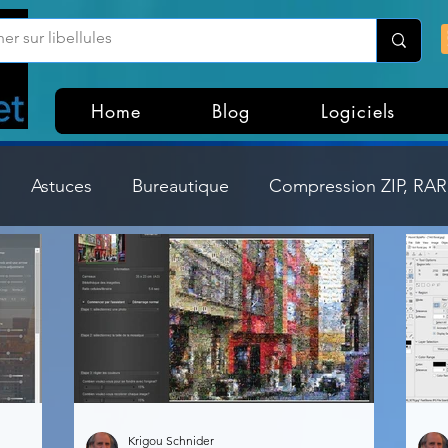
Home
Blog
Logiciels
Astuces
Bureautique
Compression ZIP, RAR,
Divers
Dossier Windows
Explorateurs de fichi
isme
Hardware
Internet
Linux
Loisir et divertissement
Mises à jour
Krigou Schnider