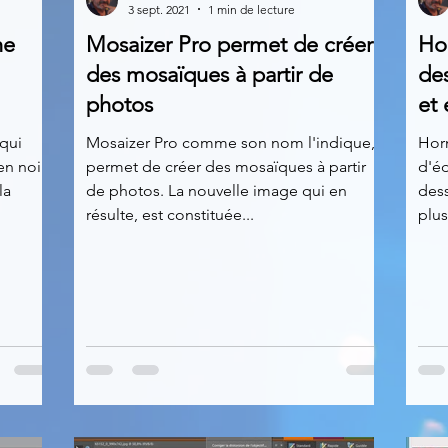
3 sept. 2021
1 min de lecture
he
Mosaizer Pro permet de créer
Hor
News
Nirsoft
Occupation disque
des mosaïques à partir de
des
photos
et 
Réseaux sociaux
Sécurité
Services en ligne
 qui
Mosaizer Pro comme son nom l'indique,
Horn
en noir
permet de créer des mosaïques à partir
d'é
la
de photos. La nouvelle image qui en
dess
résulte, est constituée...
plus
s recherchés