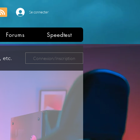
Se connecter
Forums
Speedtest
 etc.
Connexion/Inscription
ers