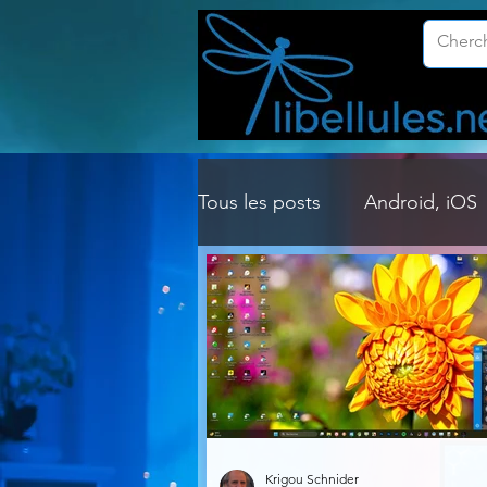
Tous les posts
Android, iOS
Customisation Windows
Gestion Système
Graph
Lightroom & Photoshop
Krigou Schnider