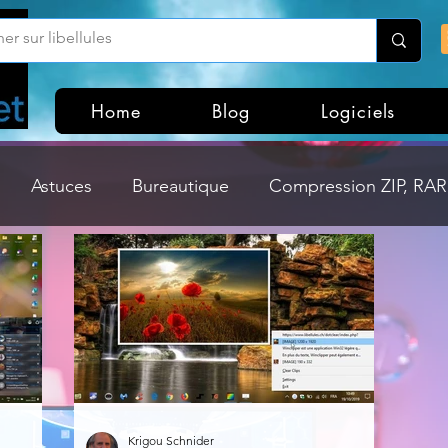
Home
Blog
Logiciels
Astuces
Bureautique
Compression ZIP, RAR,
Divers
Dossier Windows
Explorateurs de fichi
isme
Hardware
Internet
Linux
Loisir et divertissement
Mises à jour
Krigou Schnider