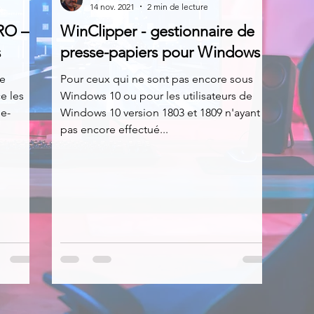
14 nov. 2021
2 min de lecture
RO –
WinClipper - gestionnaire de
News
Nirsoft
Occupation disque
s
presse-papiers pour Windows
ne
Pour ceux qui ne sont pas encore sous
e les
Windows 10 ou pour les utilisateurs de
Réseaux sociaux
Sécurité
Services en ligne
se-
Windows 10 version 1803 et 1809 n'ayant
pas encore effectué...
s recherchés