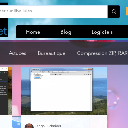
Home
Blog
Logiciels
Astuces
Bureautique
Compression ZIP, RAR,
Divers
Dossier Windows
Explorateurs de fichi
isme
Hardware
Internet
Linux
Loisir et divertissement
Mises à jour
Krigou Schnider