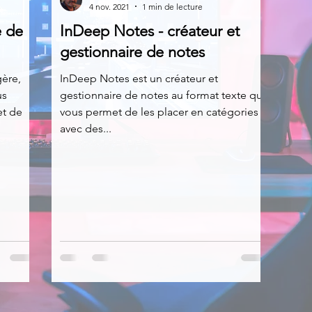
4 nov. 2021
1 min de lecture
e de
InDeep Notes - créateur et
News
Nirsoft
Occupation disque
gestionnaire de notes
gère,
InDeep Notes est un créateur et
us
gestionnaire de notes au format texte qui
Réseaux sociaux
Sécurité
Services en ligne
et de
vous permet de les placer en catégories
avec des...
s recherchés