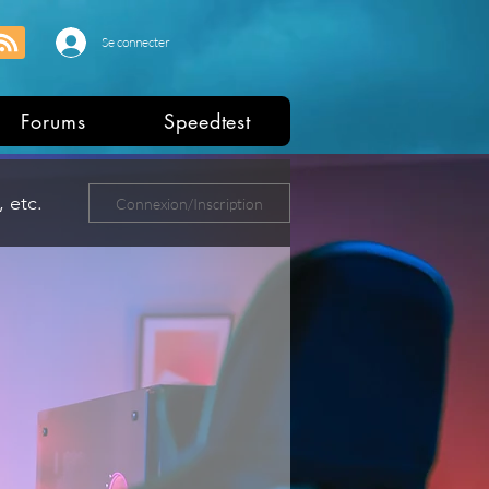
Se connecter
Forums
Speedtest
 etc.
Connexion/Inscription
ers