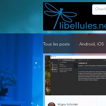
Tous les posts
Android, iOS
Customisation Windows
Gestion Système
Graph
Lightroom & Photoshop
Krigou Schnider