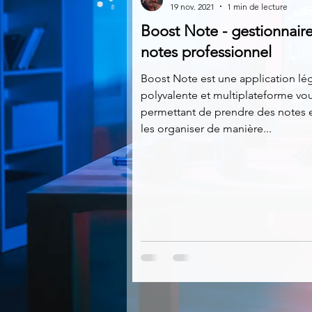
19 nov. 2021
1 min de lecture
Boost Note - gestionnair
Multimedia
Navigateurs
notes professionnel
Boost Note est une application lé
polyvalente et multiplateforme vo
Photographie
Réseaux
permettant de prendre des notes 
les organiser de manière...
Video
Logiciels les plu