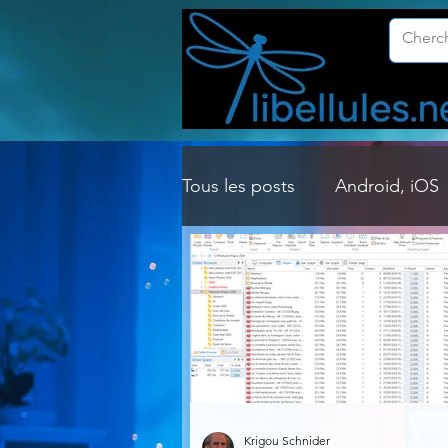
Tous les posts
Android, iOS
Customisation Windows
Gestion Système
Graph
Lightroom & Photoshop
Krigou Schnider