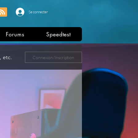
Se connecter
Forums
Speedtest
 etc.
Connexion/Inscription
ers