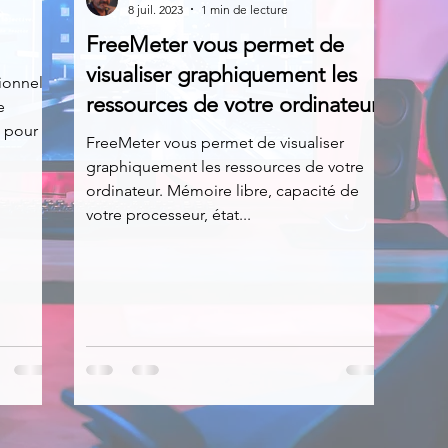
8 juil. 2023
1 min de lecture
FreeMeter vous permet de
News
Nirsoft
Occupation disque
visualiser graphiquement les
sionnel
ressources de votre ordinateur
e
u pour
Réseaux sociaux
Sécurité
Services en ligne
FreeMeter vous permet de visualiser
graphiquement les ressources de votre
ordinateur. Mémoire libre, capacité de
votre processeur, état...
s recherchés