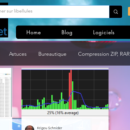
Home
Blog
Logiciels
Astuces
Bureautique
Compression ZIP, RAR,
Divers
Dossier Windows
Explorateurs de fichi
isme
Hardware
Internet
Linux
Loisir et divertissement
Mises à jour
Krigou Schnider