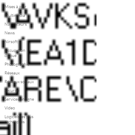
Mises à jour
Multimedia
Navigateurs
News
Nirsoft
Occupation
disque
Photographie
Réseaux
Réseaux sociaux
Sécurité
Services en ligne
Video
Logiciels les plus
recherchés