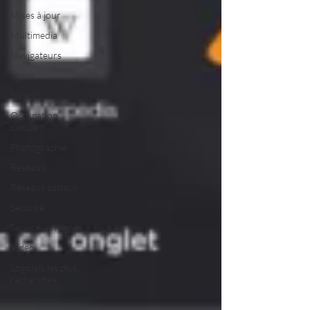
Mises à jour
Multimedia
Navigateurs
News
Nirsoft
Occupation
disque
Photographie
Réseaux
Réseaux sociaux
Sécurité
Services en ligne
Video
Logiciels les plus
recherchés