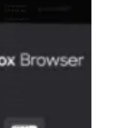
Compression
ZIP, RAR, etc.
Customisation
Windows
Divers
Dossier
Windows
Explorateurs de
fichiers
Gestion Système
Graphisme
Hardware
Internet
Lightroom &
Photoshop
Linux
Loisir et
divertissement