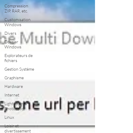
Compression
ZIP, RAR, etc.
Customisation
Windows
Divers
Dossier
Windows
Explorateurs de
fichiers
Gestion Système
Graphisme
Hardware
Internet
Lightroom &
Photoshop
Linux
Loisir et
divertissement