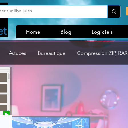
Home
Blog
Logiciels
Astuces
Bureautique
Compression ZIP, RAR,
Divers
Dossier Windows
Explorateurs de fichi
isme
Hardware
Internet
Linux
Loisir et divertissement
Mises à jour