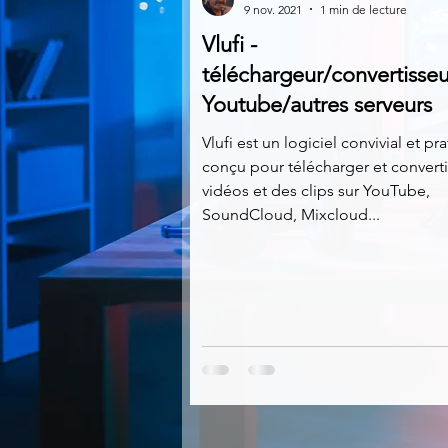
9 nov. 2021
1 min de lecture
Vlufi -
Multimedia
Navigateurs
téléchargeur/convertisseu
Youtube/autres serveurs
Photographie
Réseaux
Vlufi est un logiciel convivial et pr
conçu pour télécharger et converti
vidéos et des clips sur YouTube,
SoundCloud, Mixcloud...
Video
Logiciels les plu