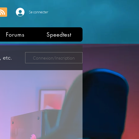
Se connecter
Forums
Speedtest
 etc.
Connexion/Inscription
ers