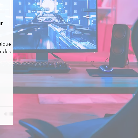
News
Nirsoft
Occupation disque
r
Réseaux sociaux
Sécurité
Services en ligne
atique
r des
s recherchés