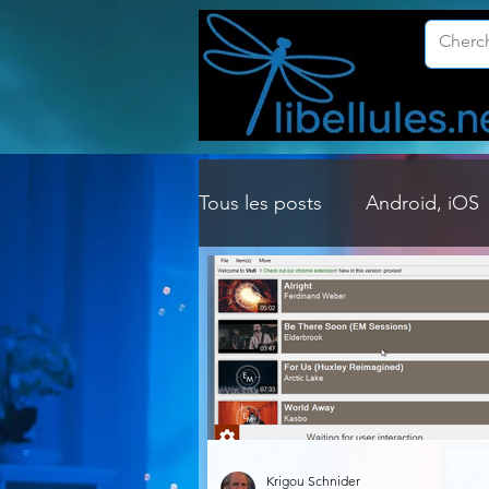
Tous les posts
Android, iOS
Customisation Windows
Gestion Système
Graph
Lightroom & Photoshop
Krigou Schnider