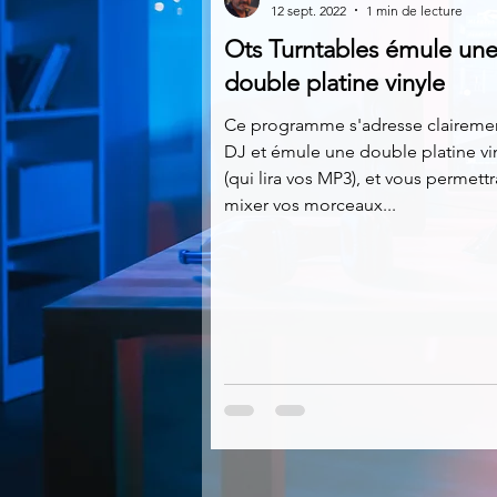
12 sept. 2022
1 min de lecture
Ots Turntables émule un
Multimedia
Navigateurs
double platine vinyle
Ce programme s'adresse claireme
DJ et émule une double platine vi
Photographie
Réseaux
(qui lira vos MP3), et vous permett
mixer vos morceaux...
Video
Logiciels les plu