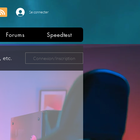
Se connecter
Forums
Speedtest
 etc.
Connexion/Inscription
ers