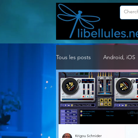
Tous les posts
Android, iOS
Customisation Windows
Gestion Système
Graph
Lightroom & Photoshop
Krigou Schnider