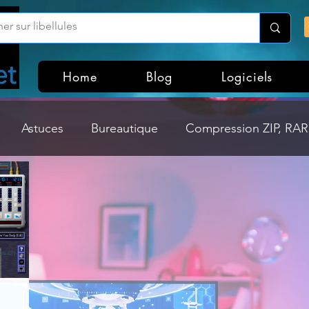
Home
Blog
Logiciels
Astuces
Bureautique
Compression ZIP, RAR,
Divers
Dossier Windows
Explorateurs de fichi
isme
Hardware
Internet
Linux
Loisir et divertissement
Mises à jour