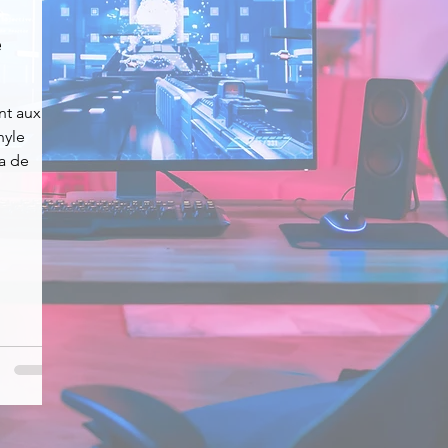
e
News
Nirsoft
Occupation disque
nt aux
nyle
Réseaux sociaux
Sécurité
Services en ligne
ra de
s recherchés