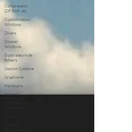
Compression
ZIP, RAR, etc.
Customisation
Windows
Divers
Dossier
Windows
Explorateurs de
fichiers
Gestion Système
Graphisme
Hardware
Internet
Lightroom &
Photoshop
Linux
Loisir et
divertissement