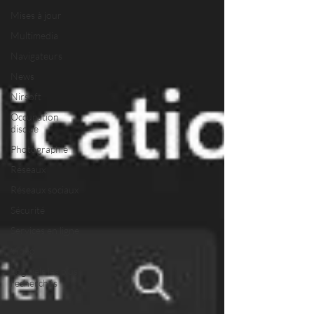
Mises à jour
Multimedia
Navigateurs
News
Nirsoft
Occupation
disque
Photographie
Réseaux
Réseaux sociaux
Sécurité
Services en ligne
Video
Logiciels les plus
recherchés