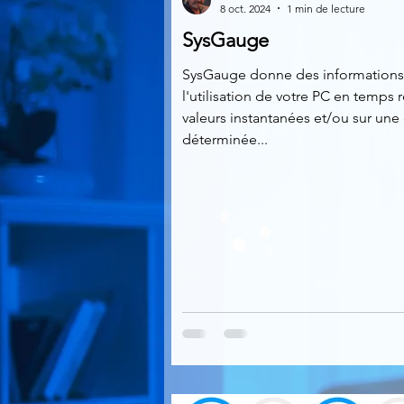
8 oct. 2024
1 min de lecture
SysGauge
Multimedia
Navigateurs
SysGauge donne des informations
l'utilisation de votre PC en temps 
valeurs instantanées et/ou sur une
Photographie
Réseaux
déterminée...
Video
Logiciels les plu