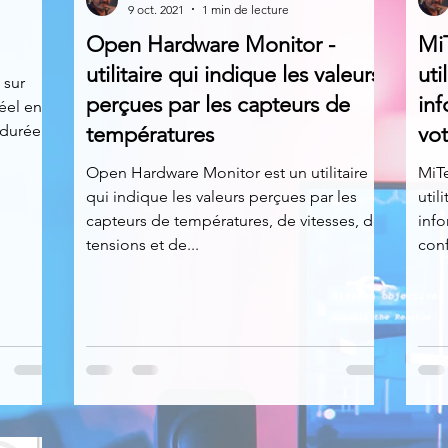
9 oct. 2021
1 min de lecture
Open Hardware Monitor -
Mi
News
Nirsoft
Occupation disque
utilitaire qui indique les valeurs
uti
 sur
perçues par les capteurs de
inf
réel en
 durée
températures
vo
Réseaux sociaux
Sécurité
Services en ligne
Open Hardware Monitor est un utilitaire
MiT
qui indique les valeurs perçues par les
util
s recherchés
capteurs de températures, de vitesses, de
info
tensions et de...
conf