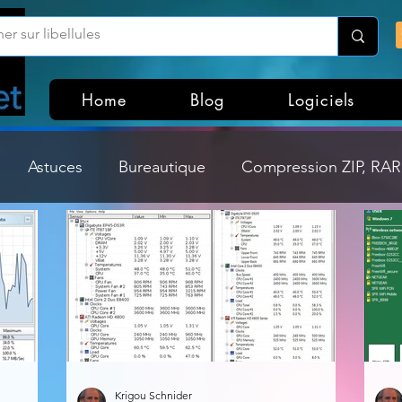
Home
Blog
Logiciels
Astuces
Bureautique
Compression ZIP, RAR,
Divers
Dossier Windows
Explorateurs de fichi
isme
Hardware
Internet
Linux
Loisir et divertissement
Mises à jour
Krigou Schnider