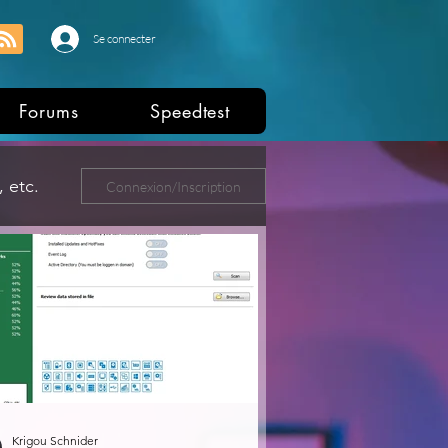
Se connecter
Forums
Speedtest
 etc.
Connexion/Inscription
ers
Krigou Schnider