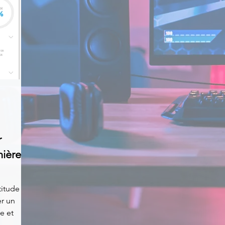
r
nière
titude
er un
e et