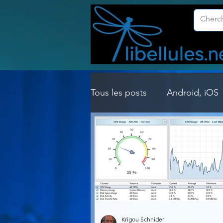
Tous les posts
Android, iOS
Customisation Windows
Gestion Système
Graph
Lightroom & Photoshop
Krigou Schnider