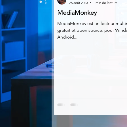
26 août 2023
1 min de lecture
MediaMonkey
Multimedia
Navigateurs
MediaMonkey est un lecteur mult
gratuit et open source, pour Wind
Android...
Photographie
Réseaux
Video
Logiciels les plu