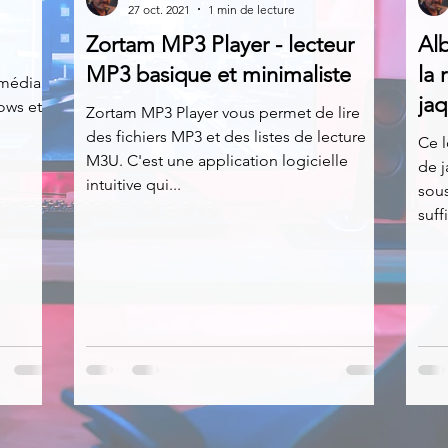
27 oct. 2021
1 min de lecture
Zortam MP3 Player - lecteur
Al
News
Nirsoft
Occupation disque
MP3 basique et minimaliste
la 
imédia
ja
ows et
Zortam MP3 Player vous permet de lire
des fichiers MP3 et des listes de lecture
Réseaux sociaux
Sécurité
Services en ligne
Ce l
M3U. C'est une application logicielle
de j
intuitive qui...
sous
suffi
s recherchés