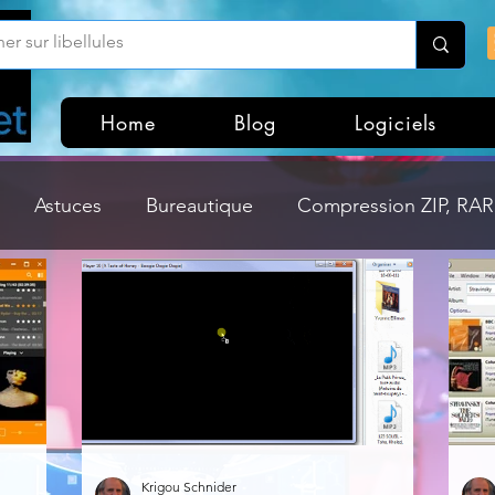
Home
Blog
Logiciels
Astuces
Bureautique
Compression ZIP, RAR,
Divers
Dossier Windows
Explorateurs de fichi
isme
Hardware
Internet
Linux
Loisir et divertissement
Mises à jour
Krigou Schnider