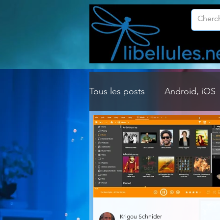
Tous les posts
Android, iOS
Customisation Windows
Gestion Système
Graph
Lightroom & Photoshop
Krigou Schnider