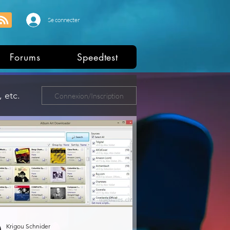
Se connecter
Forums
Speedtest
 etc.
Connexion/Inscription
ers
Krigou Schnider