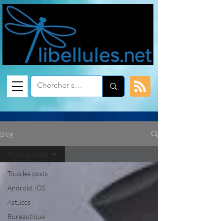
Blog
Tous les posts
Tous les posts
Android, iOS
Astuces
Bureautique