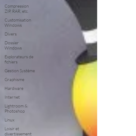
Compression
ZIP, RAR, etc.
Customisation
Windows
Divers
Dossier
Windows
Explorateurs de
fichiers
Gestion Système
Graphisme
Hardware
Internet
Lightroom &
Photoshop
Linux
Loisir et
divertissement