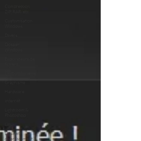
Compression
ZIP, RAR, etc.
Customisation
Windows
Divers
Dossier
Windows
Explorateurs de
fichiers
Gestion Système
Graphisme
Hardware
Internet
Lightroom &
Photoshop
Linux
Loisir et
divertissement