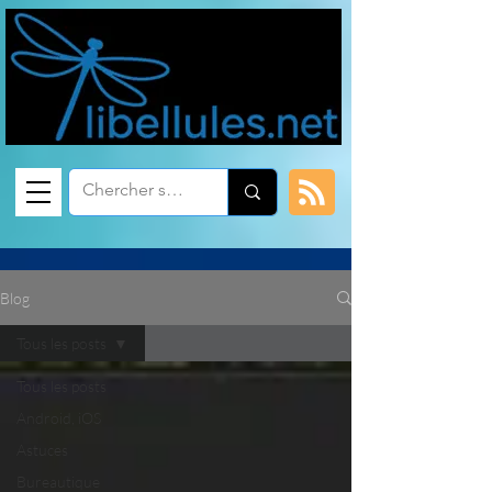
Blog
Tous les posts
Tous les posts
Android, iOS
Astuces
Bureautique