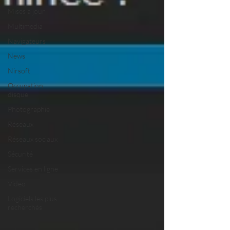
Mises à jour
Multimedia
Navigateurs
News
Nirsoft
Occupation
disque
Photographie
Réseaux
Réseaux sociaux
Sécurité
Services en ligne
Video
Logiciels les plus
recherchés