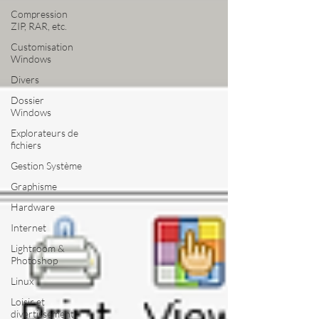
Compression
ZIP, RAR, etc.
Customisation
Windows
Divers
Dossier
Windows
Explorateurs de
fichiers
Gestion Système
Graphisme
Hardware
Internet
Lightroom &
Photoshop
Linux
Loisir et
divertissement