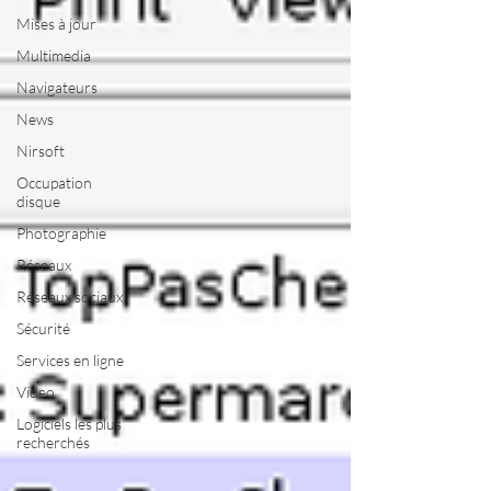
Mises à jour
Multimedia
Navigateurs
News
Nirsoft
Occupation
disque
Photographie
Réseaux
Réseaux sociaux
Sécurité
Services en ligne
Video
Logiciels les plus
recherchés