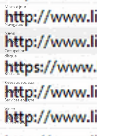
Mises à jour
Multimedia
Navigateurs
News
Nirsoft
Occupation
disque
Photographie
Réseaux
Réseaux sociaux
Sécurité
Services en ligne
Video
Logiciels les plus
recherchés